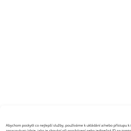
Abychom poskytli co nejlepší služby, používáme k ukládání a/nebo přístupu k
zpracovávat údaje, jako je chování při procházení nebo jedinečná ID na tomto