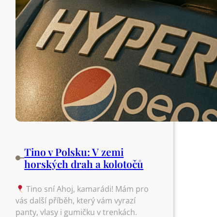
Tino v Polsku: V zemi
horských drah a kolotočů
Tino sní Ahoj, kamarádi! Mám pro
vás další příběh, který vám vyrazí
panty, vlasy i gumičku v trenkách.