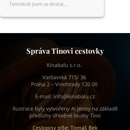
Tentokrát jsem se dostal…
Správa Tinovi cestovky
Kinabalu s.r.o.
Varšavská 715/ 36
Praha 2 – Vinohrady 120 00
E-mail: info@kinabalu.cz
Ilustrace byly vytvořeny AI Jenny na základě
předlohy dřevěné loutky Tino
Cestopisy píše: Tomáš Bek