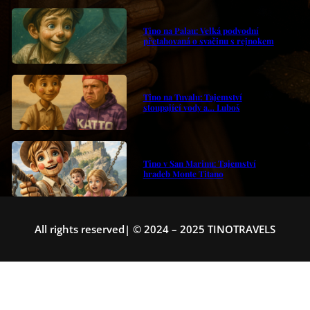
Tino na Palau: Velká podvodní
přetahovaná o svačinu s rejnokem
Tino na Tuvalu: Tajemství
stoupající vody a… Luboš
Tino v San Marinu: Tajemství
hradeb Monte Titano
All rights reserved| © 2024 – 2025 TINOTRAVELS