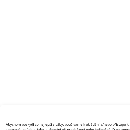
Abychom poskytli co nejlepší služby, používáme k ukládání a/nebo přístupu k
zpracovávat údaje, jako je chování při procházení nebo jedinečná ID na tomto