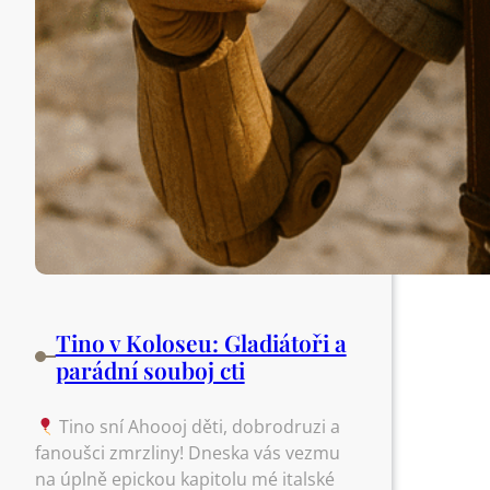
Tino v Koloseu: Gladiátoři a
parádní souboj cti
Tino sní Ahoooj děti, dobrodruzi a
fanoušci zmrzliny! Dneska vás vezmu
na úplně epickou kapitolu mé italské