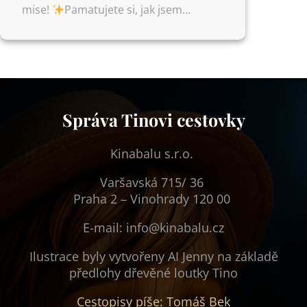
mise!
Pamatujete si, jak jsem…
Správa Tinovi cestovky
Kinabalu s.r.o.
Varšavská 715/ 36
Praha 2 – Vinohrady 120 00
E-mail: info@kinabalu.cz
Ilustrace byly vytvořeny AI Jenny na základě
předlohy dřevěné loutky Tino
Cestopisy píše: Tomáš Bek