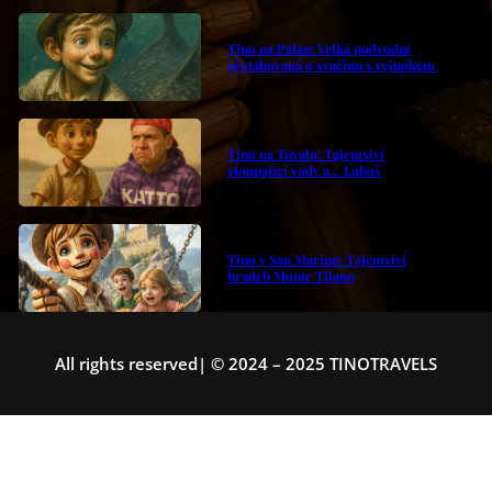
Tino na Palau: Velká podvodní
přetahovaná o svačinu s rejnokem
Tino na Tuvalu: Tajemství
stoupající vody a… Luboš
Tino v San Marinu: Tajemství
hradeb Monte Titano
All rights reserved| © 2024 – 2025 TINOTRAVELS