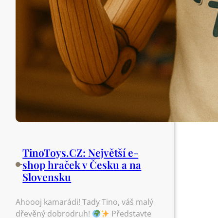
TinoToys.CZ: Největší e-
shop hraček v Česku a na
Slovensku
Ahoooj kamarádi! Tady Tino, váš malý
dřevěný dobrodruh!
Představte