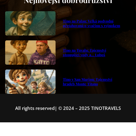
Tino na Palau: Velká podvodní
přetahovaná o svačinu s rejnokem
Tino na Tuvalu: Tajemství
stoupající vody a… Luboš
Tino v San Marinu: Tajemství
hradeb Monte Titano
All rights reserved| © 2024 – 2025 TINOTRAVELS