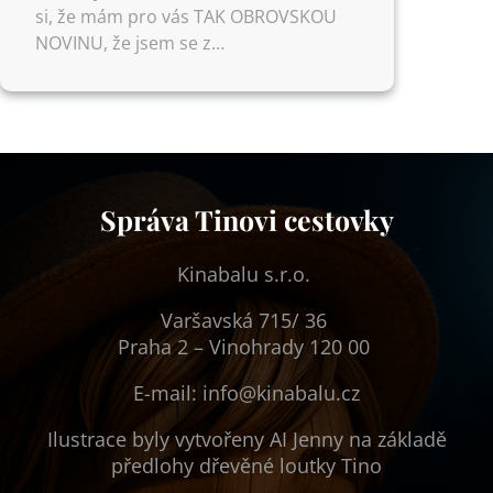
si, že mám pro vás TAK OBROVSKOU
NOVINU, že jsem se z…
Správa Tinovi cestovky
Kinabalu s.r.o.
Varšavská 715/ 36
Praha 2 – Vinohrady 120 00
E-mail: info@kinabalu.cz
Ilustrace byly vytvořeny AI Jenny na základě
předlohy dřevěné loutky Tino